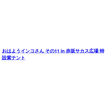
おはようインコさん その11 in 赤坂サカス広場 特
設紫テント